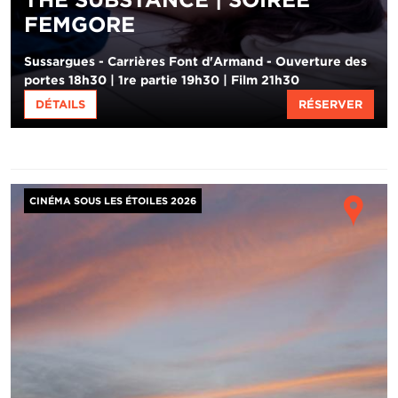
FEMGORE
Sussargues - Carrières Font d'Armand - Ouverture des
portes 18h30 | 1re partie 19h30 | Film 21h30
DÉTAILS
RÉSERVER
Image
Ho
CINÉMA SOUS LES ÉTOILES 2026