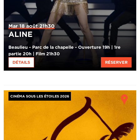
Mar 18 août 21h30
ALINE
Beaulieu - Parc de la chapelle - Ouverture 19h | 1re
partie 20h | Film 21h30
DÉTAILS
RÉSERVER
Image
Ho
CINÉMA SOUS LES ÉTOILES 2026