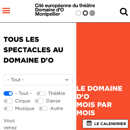
Aller au contenu principal
MENU
Fermer
TOUS LES
RECHERCHER
SPECTACLES AU
DOMAINE D'O
LE DOMAINE
- Tout -
Théâtre
D'O
Cirque
Danse
MOIS PAR
Musique
Autre
MOIS
Vous
LE CALENDRIER
venez