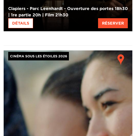
Clapiers - Parc Leenhardt - Ouverture des portes 18h30
| 1re partie 20h | Film 21h30
DÉTAILS
RÉSERVER
Image
Ho
CINÉMA SOUS LES ÉTOILES 2026