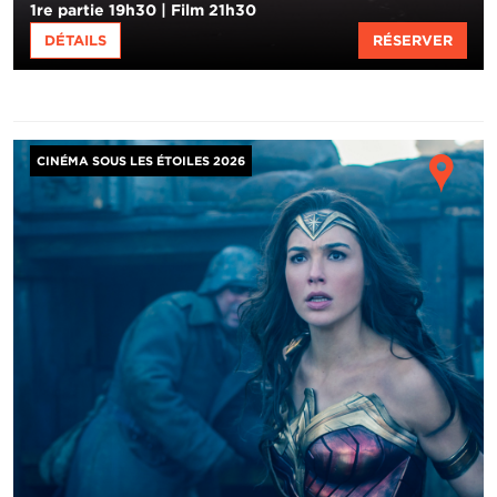
1re partie 19h30 | Film 21h30
DÉTAILS
RÉSERVER
Image
Ho
CINÉMA SOUS LES ÉTOILES 2026