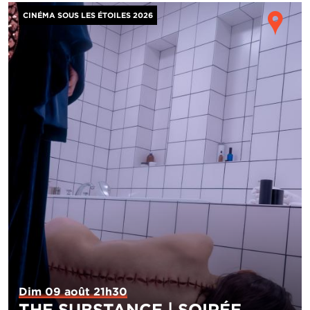
Image
Ho
CINÉMA SOUS LES ÉTOILES 2026
Dim 09 août 21h30
THE SUBSTANCE | SOIRÉE