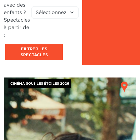
avec des
enfants ?
Spectacles
à partir de
:
FILTRER LES
SPECTACLES
Image
Ho
CINÉMA SOUS LES ÉTOILES 2026