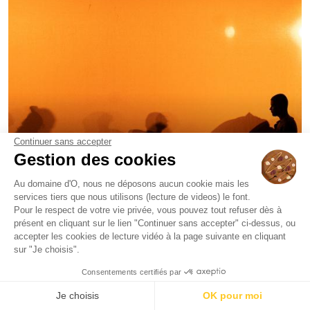
Continuer sans accepter
Gestion des cookies
Au domaine d'O, nous ne déposons aucun cookie mais les
services tiers que nous utilisons (lecture de videos) le font.
Pour le respect de votre vie privée, vous pouvez tout refuser dès à
05/02/2027>06/02/2027
présent en cliquant sur le lien "Continuer sans accepter" ci-dessus, ou
LITTORAL
accepter les cookies de lecture vidéo à la page suivante en cliquant
sur "Je choisis".
Théâtre - Hors les murs : Opéra Comédie
Consentements certifiés par
DÉTAILS
RÉSERVER
Je choisis
OK pour moi