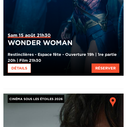
Sam 15 août 21h30
WONDER WOMAN
Restinclières - Espace fête - Ouverture 19h | 1re partie
20h | Film 21h30
DÉTAILS
RÉSERVER
Image
Ho
CINÉMA SOUS LES ÉTOILES 2026