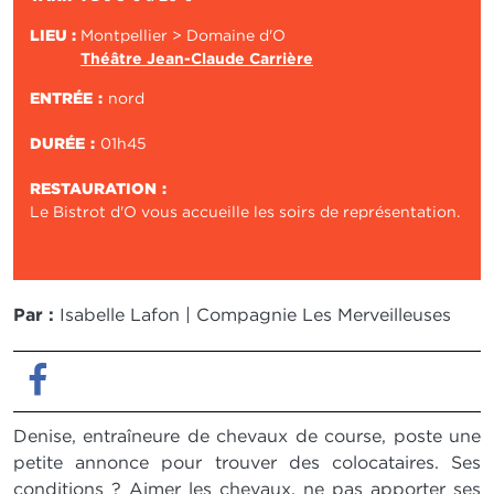
LIEU :
Montpellier > Domaine d'O
Théâtre Jean-Claude Carrière
ENTRÉE
nord
DURÉE
01h45
RESTAURATION
Le Bistrot d'O vous accueille les soirs de représentation.
Par :
Isabelle Lafon | Compagnie Les Merveilleuses
Facebook
Denise, entraîneure de chevaux de course, poste une
petite annonce pour trouver des colocataires. Ses
conditions ? Aimer les chevaux, ne pas apporter ses