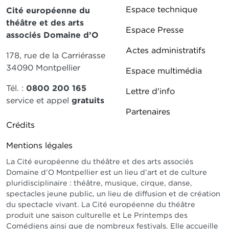
Pied de page DD
Espace technique
Cité européenne du
théâtre et des arts
Espace Presse
associés Domaine d’O
Actes administratifs
178, rue de la Carriérasse
34090 Montpellier
Espace multimédia
Tél. :
0800 200 165
Lettre d'info
service et appel
gratuits
Partenaires
Pied de page DDO 2
Crédits
Mentions légales
La Cité européenne du théâtre et des arts associés
Domaine d’O Montpellier est un lieu d’art et de culture
pluridisciplinaire : théâtre, musique, cirque, danse,
spectacles jeune public, un lieu de diffusion et de création
du spectacle vivant. La Cité européenne du théâtre
produit une saison culturelle et Le Printemps des
Comédiens ainsi que de nombreux festivals. Elle accueille