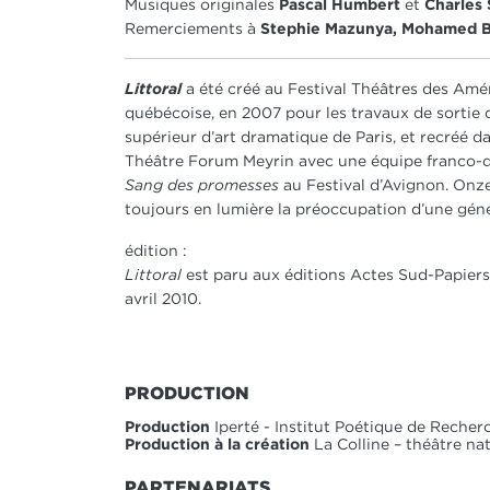
Musiques originales
Pascal Humbert
et
Charles 
Remerciements à
Stephie Mazunya, Mohamed 
Littoral
a été créé au Festival Théâtres des Amér
québécoise, en 2007 pour les travaux de sortie 
supérieur d’art dramatique de Paris, et recréé d
Théâtre Forum Meyrin avec une équipe franco-qu
Sang des promesses
au Festival d’Avignon. Onze
toujours en lumière la préoccupation d’une génér
édition :
Littoral
est paru aux éditions Actes Sud-Papiers 
avril 2010.
PRODUCTION
Production
Iperté - Institut Poétique de Recher
Production à la création
La Colline – théâtre na
PARTENARIATS