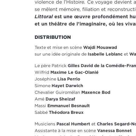
violence de l’Histoire. Ce voyage devient a
se mêlent mémoire, filiation et reconstruct
Littoral
est une œuvre profondément hum
et un théâtre de l’imaginaire, où les viv
DISTRIBUTION
Texte et mise en scène
Wajdi Mouawad
sur une idée originale de
Isabelle Leblanc
et
Wa
Le père Patrick
Gilles David de la Comédie-Fra
Wilfrid
Maxime Le Gac-Olanié
Joséphine
Lisa Perrio
Simone
Hayet Darwich
Chevalier Guiromélan
Maxence Bod
Amé
Darya Sheizaf
Massi
Emmanuel Besnault
Sabbé
Théodora Breux
Musiciens
Pascal Humbert
et
Charles Segard-No
Assistante à la mise en scène
Vanessa Bonnet