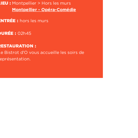
LIEU :
Montpellier > Hors les murs
Montpellier - Opéra-Comédie
ENTRÉE
hors les murs
DURÉE
02h45
RESTAURATION
e Bistrot d'O vous accueille les soirs de
représentation.