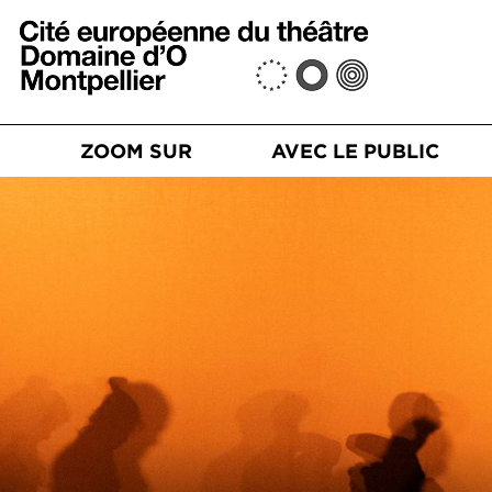
Aller au contenu principal
n principale
S
ZOOM SUR
AVEC LE PUBLIC