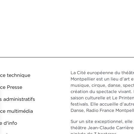
ed de page DDO 1
La Cité européenne du théâtr
ce technique
Montpellier est un lieu d’art e
musique, cirque, danse, spect
ce Presse
création du spectacle vivant
saison culturelle et Le Prin
 administratifs
festivals. Elle accueille d’au
Danse, Radio France Montpell
ce multimédia
Sur un site exceptionnel, ell
e d'info
théâtre Jean-Claude Carrière 
pinède de 3 hectares.