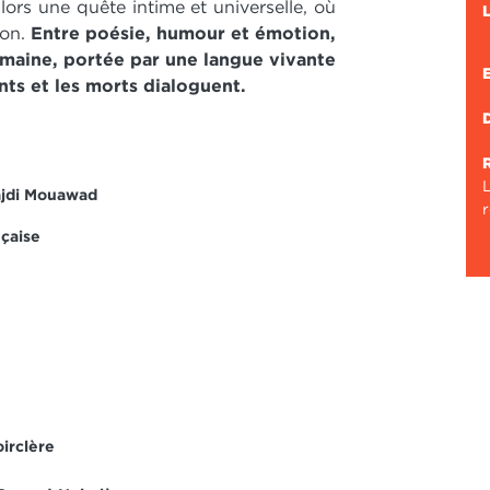
lors une quête intime et universelle, où
ion.
Entre poésie, humour et émotion,
aine, portée par une langue vivante
ants et les morts dialoguent.
L
jdi Mouawad
nçaise
irclère