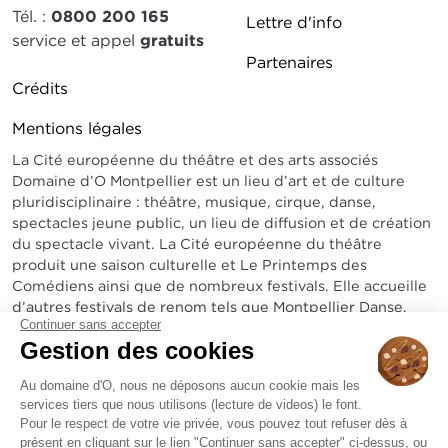
Tél. :
0800 200 165
Lettre d'info
service et appel
gratuits
Partenaires
Pied de page DDO 2
Crédits
Mentions légales
La Cité européenne du théâtre et des arts associés
Domaine d’O Montpellier est un lieu d’art et de culture
pluridisciplinaire : théâtre, musique, cirque, danse,
spectacles jeune public, un lieu de diffusion et de création
du spectacle vivant. La Cité européenne du théâtre
produit une saison culturelle et Le Printemps des
Comédiens ainsi que de nombreux festivals. Elle accueille
d’autres festivals de renom tels que Montpellier Danse,
Continuer sans accepter
Radio France Montpellier Occitanie, Arabesques...
Gestion des cookies
Sur un site exceptionnel, elle abrite un amphithéâtre de
1800 places, le théâtre Jean-Claude Carrière de 600 à
Au domaine d'O, nous ne déposons aucun cookie mais les
services tiers que nous utilisons (lecture de videos) le font.
1200 places, un bistrot et une pinède de 3 hectares.
Pour le respect de votre vie privée, vous pouvez tout refuser dès à
présent en cliquant sur le lien "Continuer sans accepter" ci-dessus, ou