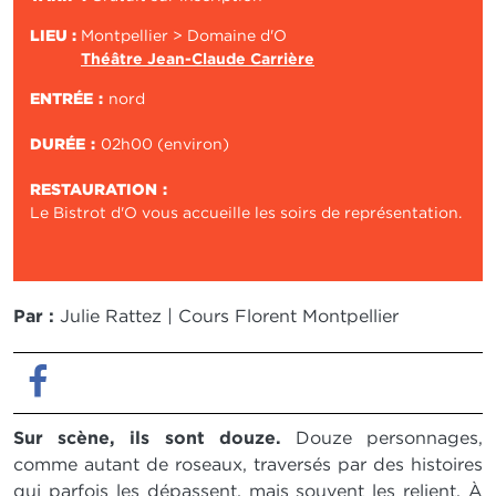
LIEU :
Montpellier > Domaine d'O
Théâtre Jean-Claude Carrière
ENTRÉE
nord
DURÉE
02h00 (environ)
RESTAURATION
Le Bistrot d'O vous accueille les soirs de représentation.
Par :
Julie Rattez | Cours Florent Montpellier
Facebook
Sur scène, ils sont douze.
Douze personnages,
comme autant de roseaux, traversés par des histoires
qui parfois les dépassent, mais souvent les relient. À