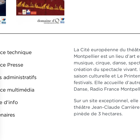
ed de page DDO 1
La Cité européenne du théâtr
ce technique
Montpellier est un lieu d’art e
musique, cirque, danse, spect
ce Presse
création du spectacle vivant
saison culturelle et Le Prin
 administratifs
festivals. Elle accueille d’au
Danse, Radio France Montpell
ce multimédia
Sur un site exceptionnel, ell
e d'info
théâtre Jean-Claude Carrière 
pinède de 3 hectares.
enaires