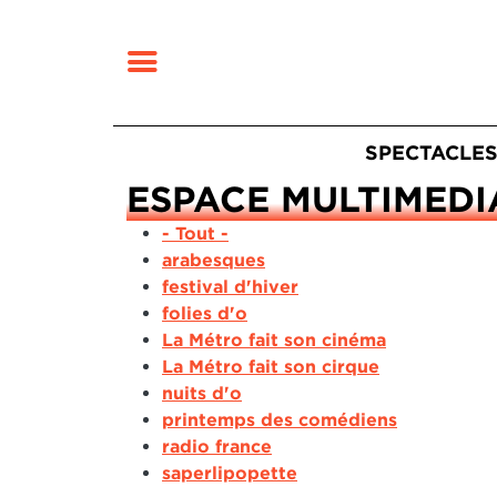
MENU
Navigatio
SPECTACLE
ESPACE MULTIMEDI
Fermer
RECHERCHER
- Tout -
arabesques
festival d'hiver
folies d'o
La Métro fait son cinéma
La Métro fait son cirque
nuits d'o
printemps des comédiens
radio france
saperlipopette