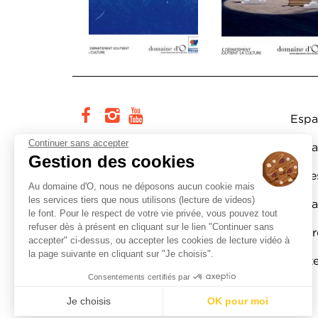
Pi
facebook
instagram
youtube
Espa
Continuer sans accepter
Cité européenne du théâtre et
Espa
Gestion des cookies
des arts associés Domaine d’O
Actes
Au domaine d'O, nous ne déposons aucun cookie mais
178, rue de la Carriérasse
les services tiers que nous utilisons (lecture de videos)
Espa
34090 Montpellier
le font. Pour le respect de votre vie privée, vous pouvez tout
refuser dès à présent en cliquant sur le lien "Continuer sans
Lettr
Tél. :
0800 200 165
accepter" ci-dessus, ou accepter les cookies de lecture vidéo à
service et appel
gratuits
la page suivante en cliquant sur "Je choisis".
Part
Consentements certifiés par
Pied de page DDO 2
Crédits
Mentions légales
Je choisis
OK pour moi