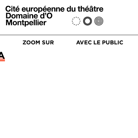
Aller au contenu principal
n principale
S
ZOOM SUR
AVEC LE PUBLIC
A