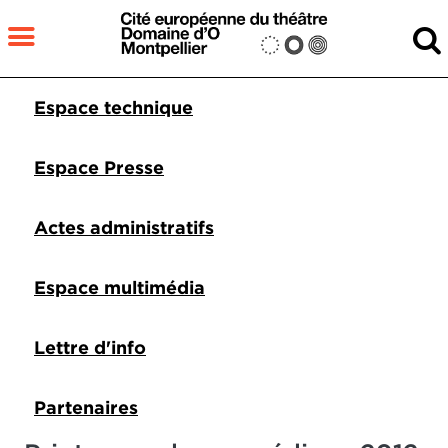
Aller au contenu principal
MENU
Pied de page DDO 1
Espace technique
Fermer
RECHERCHER
Espace Presse
Actes administratifs
Espace multimédia
Lettre d'info
Partenaires