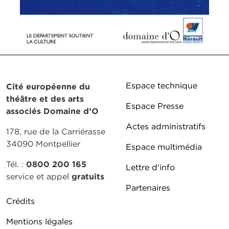
© DR
Pied de page DD
Espace technique
Cité européenne du
théâtre et des arts
Espace Presse
associés Domaine d’O
Actes administratifs
178, rue de la Carriérasse
34090 Montpellier
Espace multimédia
Tél. :
0800 200 165
Lettre d'info
service et appel
gratuits
Partenaires
Pied de page DDO 2
Crédits
Mentions légales