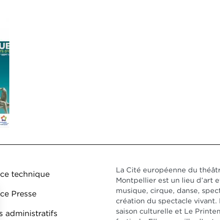
ed de page DDO 1
La Cité européenne du théâtr
ce technique
Montpellier est un lieu d’art e
musique, cirque, danse, spect
ce Presse
création du spectacle vivant
saison culturelle et Le Prin
 administratifs