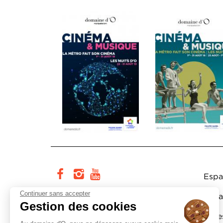
Pi
facebook
instagram
youtube
Espa
Continuer sans accepter
Cité européenne du théâtre et
Espa
Gestion des cookies
des arts associés Domaine d’O
Actes