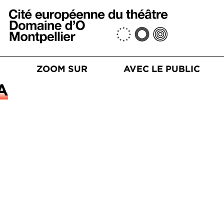
Aller au contenu principal
n principale
S
ZOOM SUR
AVEC LE PUBLIC
A