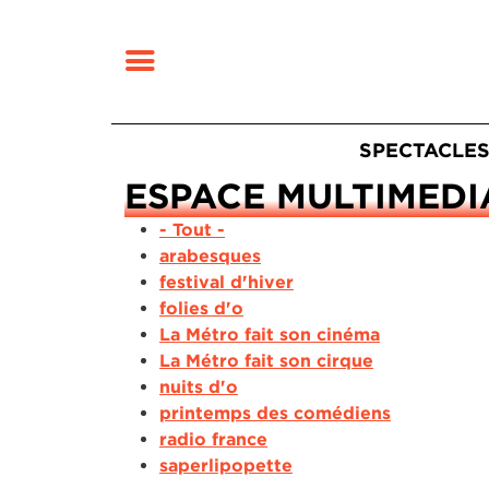
MENU
Navigatio
SPECTACLE
ESPACE MULTIMEDI
Fermer
RECHERCHER
- Tout -
arabesques
festival d'hiver
folies d'o
La Métro fait son cinéma
La Métro fait son cirque
nuits d'o
printemps des comédiens
radio france
saperlipopette