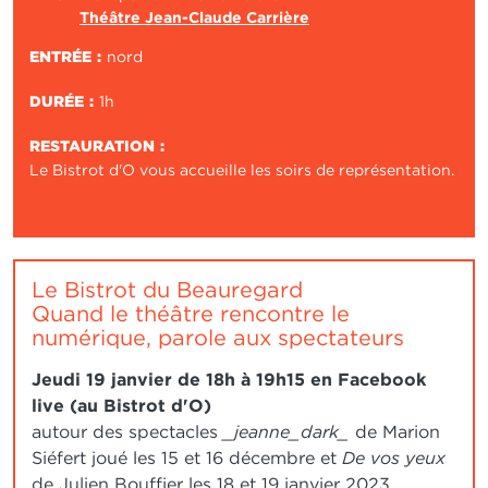
Théâtre Jean-Claude Carrière
ENTRÉE
nord
DURÉE
1h
RESTAURATION
Le Bistrot d'O vous accueille les soirs de représentation.
Le Bistrot du Beauregard
Quand le théâtre rencontre le
numérique, parole aux spectateurs
Jeudi 19 janvier de 18h à 19h15 en Facebook
live (au Bistrot d'O)
autour des spectacles
_jeanne_dark_
de Marion
Siéfert joué les 15 et 16 décembre et
De vos yeux
de Julien Bouffier les 18 et 19 janvier 2023