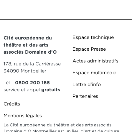
Pied de page DD
Espace technique
Cité européenne du
théâtre et des arts
Espace Presse
associés Domaine d’O
Actes administratifs
178, rue de la Carriérasse
34090 Montpellier
Espace multimédia
Tél. :
0800 200 165
Lettre d'info
service et appel
gratuits
Partenaires
Pied de page DDO 2
Crédits
Mentions légales
La Cité européenne du théâtre et des arts associés
Domaine d’O Montpellier est un lieu d’art et de culture