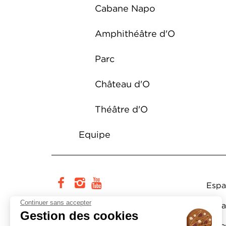
Cabane Napo
Amphithéâtre d'O
Parc
Château d'O
Théâtre d'O
Equipe
Pi
facebook
instagram
youtube
Espa
Continuer sans accepter
Cité européenne du théâtre et
Espa
Gestion des cookies
des arts associés Domaine d’O
Actes