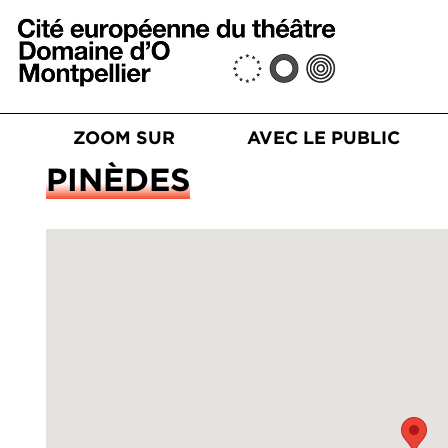
Aller au contenu principal
n principale
S
ZOOM SUR
AVEC LE PUBLIC
re
PINÈDES