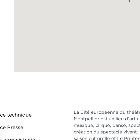
ed de page DDO 1
La Cité européenne du théâtr
ce technique
Montpellier est un lieu d’art e
musique, cirque, danse, spect
ce Presse
création du spectacle vivant
saison culturelle et Le Prin
 administratifs