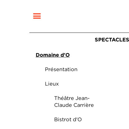
MENU
Navigatio
SPECTACLE
Navigation secondai
Fermer
RECHERCHER
Domaine d'O
Présentation
Lieux
Théâtre Jean-
Claude Carrière
Bistrot d'O