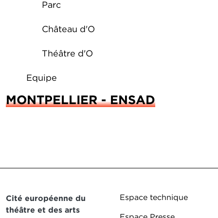
Parc
Château d'O
Théâtre d'O
Equipe
MONTPELLIER - ENSAD
Pied de page DD
Espace technique
Cité européenne du
théâtre et des arts
Espace Presse