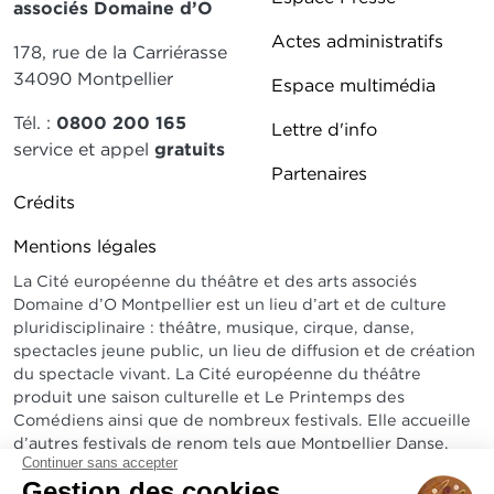
associés Domaine d’O
Actes administratifs
178, rue de la Carriérasse
34090 Montpellier
Espace multimédia
Tél. :
0800 200 165
Lettre d'info
service et appel
gratuits
Partenaires
Pied de page DDO 2
Crédits
Mentions légales
La Cité européenne du théâtre et des arts associés
Domaine d’O Montpellier est un lieu d’art et de culture
pluridisciplinaire : théâtre, musique, cirque, danse,
spectacles jeune public, un lieu de diffusion et de création
du spectacle vivant. La Cité européenne du théâtre
produit une saison culturelle et Le Printemps des
Comédiens ainsi que de nombreux festivals. Elle accueille
d’autres festivals de renom tels que Montpellier Danse,
Continuer sans accepter
Radio France Montpellier Occitanie, Arabesques...
Gestion des cookies