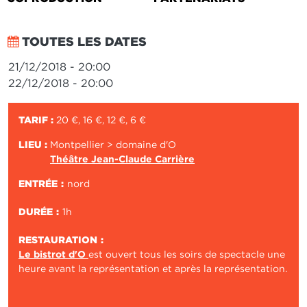
TOUTES LES DATES
21/12/2018 - 20:00
22/12/2018 - 20:00
TARIF :
20 €, 16 €, 12 €, 6 €
LIEU :
Montpellier > domaine d'O
Théâtre Jean-Claude Carrière
ENTRÉE
nord
DURÉE
1h
RESTAURATION
Le bistrot d'O
est ouvert tous les soirs de spectacle une
heure avant la représentation et après la représentation.