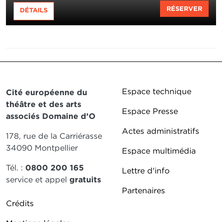
RÉSERVER
DÉTAILS
Pied de page DD
Espace technique
Cité européenne du
théâtre et des arts
Espace Presse
associés Domaine d’O
Actes administratifs
178, rue de la Carriérasse
34090 Montpellier
Espace multimédia
Tél. :
0800 200 165
Lettre d'info
service et appel
gratuits
Partenaires
Pied de page DDO 2
Crédits