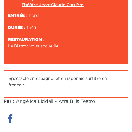
Théâtre Jean-Claude Carrière
ENTRÉE
nord
DURÉE
1h45
RESTAURATION
Le Bistrot vous accueille.
Spectacle en espagnol et en japonais surtitré en
français
Par :
Angélica Liddell - Atra Bilis Teatro
Facebook