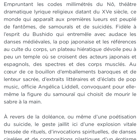
Empruntant les codes millimétrés du Nô, théâtre
dramatique lyrique religieux datant du XVe siècle, ce
monde qui apparaît aux premières lueurs est peuplé
de fantômes, de samouraïs et de suicidés. Fidèle à
l’esprit du Bushido qui entremêle avec audace les
danses médiévales, la pop japonaise et les références
au culte du corps, un plateau hiératique dévoile peu à
peu un temple où se croisent des acteurs japonais et
espagnols, des spectres et des corps musclés. Au
cœur de ce bouillon d’emballements baroques et de
lenteur sacrée, d’extraits littéraires et d’éclats de pop
music, officie Angélica Liddell, convoquant pour elle-
même la figure du samouraï qui choisit de mourir le
sabre à la main.
À revers de la doléance, ou même d’une poétisation
du suicide, le geste jaillit ici d’une explosion vitale
tressée de rituels, d’invocations spirituelles, de danses
ciselées et de compositions plastiques d’un érotisme