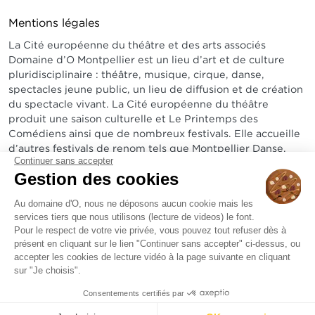
Mentions légales
La Cité européenne du théâtre et des arts associés
Domaine d’O Montpellier est un lieu d’art et de culture
pluridisciplinaire : théâtre, musique, cirque, danse,
spectacles jeune public, un lieu de diffusion et de création
du spectacle vivant. La Cité européenne du théâtre
produit une saison culturelle et Le Printemps des
Comédiens ainsi que de nombreux festivals. Elle accueille
d’autres festivals de renom tels que Montpellier Danse,
Continuer sans accepter
Radio France Montpellier Occitanie, Arabesques...
Gestion des cookies
Sur un site exceptionnel, elle abrite un amphithéâtre de
1800 places, le théâtre Jean-Claude Carrière de 600 à
Au domaine d'O, nous ne déposons aucun cookie mais les
services tiers que nous utilisons (lecture de videos) le font.
1200 places, un bistrot et une pinède de 3 hectares.
Pour le respect de votre vie privée, vous pouvez tout refuser dès à
présent en cliquant sur le lien "Continuer sans accepter" ci-dessus, ou
accepter les cookies de lecture vidéo à la page suivante en cliquant
sur "Je choisis".
Consentements certifiés par