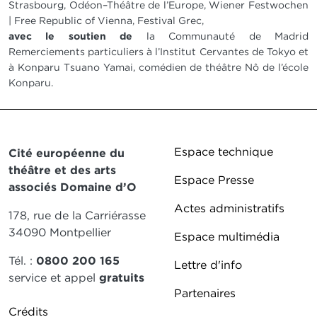
Strasbourg, Odéon–Théâtre de l’Europe, Wiener Festwochen
| Free Republic of Vienna, Festival Grec,
avec le soutien de
la Communauté de Madrid
Remerciements particuliers à l’Institut Cervantes de Tokyo et
à Konparu Tsuano Yamai, comédien de théâtre Nô de l’école
Konparu.
Pied de page DD
Espace technique
Cité européenne du
théâtre et des arts
Espace Presse
associés Domaine d’O
Actes administratifs
178, rue de la Carriérasse
34090 Montpellier
Espace multimédia
Tél. :
0800 200 165
Lettre d'info
service et appel
gratuits
Partenaires
Pied de page DDO 2
Crédits