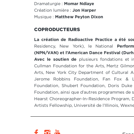
Dramaturgie :
Momar Ndiaye
Création lumière :
Jon Harper
Musique :
Matthew Peyton Dixon
COPRODUCTEURS
La création de Radioactive Practice a été s
Residency, New York), le National
Perfor
(NPN/VAN) et l’American Dance Festival (Dur
Avec le soutien de
plusieurs fondations et 
Cullman Foundation for the Arts, Mertz Gilmo
Arts, New York City Department of Cultural Af
Jerome Robbins Foundation, Fan Fox & Le
Foundation, Shubert Foundation, Doris Duke
Foundation, ainsi que d’autres programmes de so
Hearst Choreographer-In-Residence Program, D
Artists Fellowship, Université de l’Illinois, Wexn
Pi
facebook
instagram
youtube