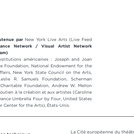
outenue par
New York Live Arts (Live Feed
mance Network / Visual Artist Network
ham)
institutions américaines : Joseph and Joan
re Foundation, National Endowment for the
fairs, New York State Council on the Arts,
slie R. Samuels Foundation, Scherman
 Charitable Foundation, Andrew W. Mellon
utien à la création et aux artistes (Caroline
ance Umbrella Four by Four, United States
er Center for the Arts), États-Unis.
ed de page DDO 1
La Cité européenne du théâtr