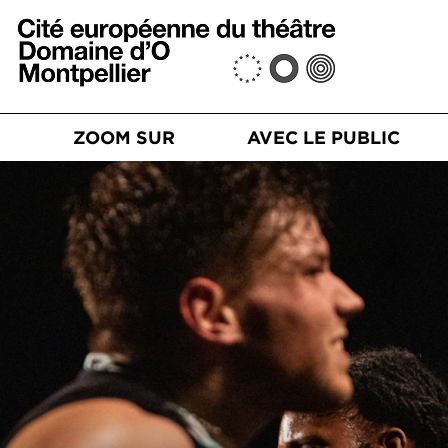
Aller au contenu principal
n principale
S
ZOOM SUR
AVEC LE PUBLIC