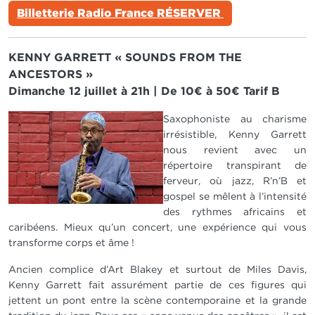
Billetterie Radio France RÉSERVER
KENNY GARRETT « SOUNDS FROM THE
ANCESTORS »
Dimanche 12 juillet à 21h | De 10€ à 50€ Tarif B
IMAGE
Saxophoniste au charisme
irrésistible, Kenny Garrett
nous revient avec un
répertoire transpirant de
ferveur, où jazz, R’n’B et
gospel se mêlent à l’intensité
des rythmes africains et
caribéens. Mieux qu’un concert, une expérience qui vous
transforme corps et âme !
Ancien complice d’Art Blakey et surtout de Miles Davis,
Kenny Garrett fait assurément partie de ces figures qui
jettent un pont entre la scène contemporaine et la grande