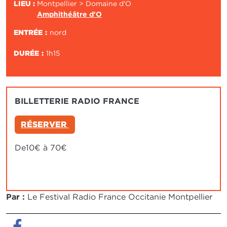
LIEU :
Montpellier > Domaine d'O
Amphithéâtre d'O
ENTRÉE
nord
DURÉE
1h15
BILLETTERIE RADIO FRANCE
RÉSERVER
De10€ à 70€
Par :
Le Festival Radio France Occitanie Montpellier
Facebook