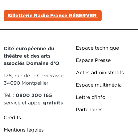
Billetterie Radio France RÉSERVER
Pied de page DD
Espace technique
Cité européenne du
théâtre et des arts
Espace Presse
associés Domaine d’O
Actes administratifs
178, rue de la Carriérasse
34090 Montpellier
Espace multimédia
Tél. :
0800 200 165
Lettre d'info
service et appel
gratuits
Partenaires
Pied de page DDO 2
Crédits
Mentions légales