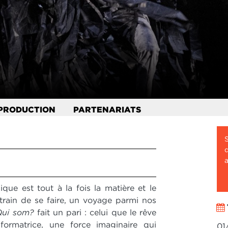
PRODUCTION
PARTENARIATS
S
d
a
que est tout à la fois la matière et le
rain de se faire, un voyage parmi nos
Qui som?
fait un pari : celui que le rêve
formatrice, une force imaginaire qui
01