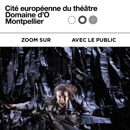
Aller au contenu principal
n principale
S
ZOOM SUR
AVEC LE PUBLIC