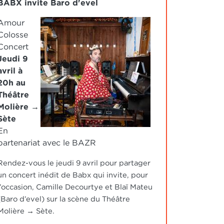
BABX invite Baro d'evel
IMAGE
Amour
Colosse
Concert
Jeudi 9
avril à
20h au
Théâtre
Molière →
Sète
En
partenariat avec le BAZR
Rendez-vous le jeudi 9 avril pour partager
un concert inédit de Babx qui invite, pour
l’occasion, Camille Decourtye et Blaï Mateu
(Baro d’evel) sur la scène du Théâtre
Molière → Sète.