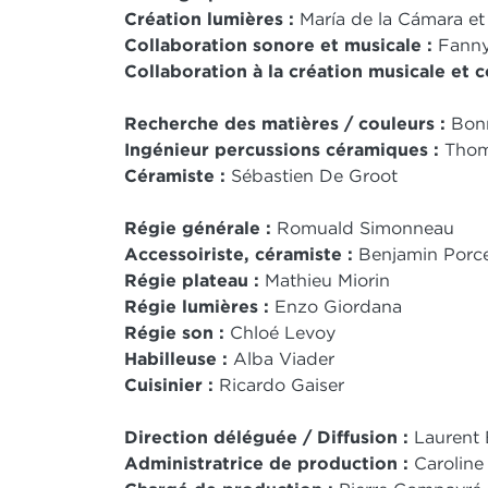
Création lumières :
María de la Cámara et
Collaboration sonore et musicale :
Fanny
Collaboration à la création musicale et 
Recherche des matières / couleurs :
Bonn
Ingénieur percussions céramiques :
Thom
Céramiste :
Sébastien De Groot
Régie générale :
Romuald Simonneau
Accessoiriste, céramiste :
Benjamin Porc
Régie plateau :
Mathieu Miorin
Régie lumières :
Enzo Giordana
Régie son :
Chloé Levoy
Habilleuse :
Alba Viader
Cuisinier :
Ricardo Gaiser
Direction déléguée / Diffusion :
Laurent 
Administratrice de production :
Carolin