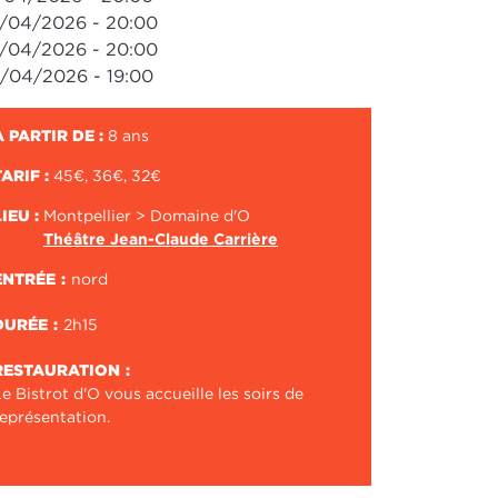
/04/2026 - 20:00
/04/2026 - 20:00
/04/2026 - 19:00
À PARTIR DE :
8 ans
TARIF :
45€, 36€, 32€
LIEU :
Montpellier > Domaine d'O
Théâtre Jean-Claude Carrière
ENTRÉE
nord
DURÉE
2h15
RESTAURATION
e Bistrot d'O vous accueille les soirs de
représentation.