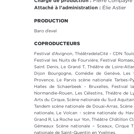
Chargé de production :
Pierre Compayré
Attaché à l’administration :
Élie Astier
PRODUCTION
Baro d’evel
COPRODUCTEURS
Festival d’Avignon, ThéâtredelaCité - CDN Toul
Festival les Nuits de Fourvière, Festival Roma
Saint Denis, Le Grand T, Théâtre de Loire-Atla
Dijon Bourgogne, Comédie de Genève, Les t
Provence, Le Parvis scène nationale Tarbes-P
Halles de Schaerbeek - Bruxelles, Festival 
Normandie-Rouen, Les Célestins, Théâtre de L
Arts du Cirque, Scène nationale du Sud Aquitai
Tandem scène nationale de Douai-Arras, Scène 
nationale, Le Volcan - scène nationale du Hav
Grand R, La Roche sur Yon, Théâtre Châtillon Cl
Gémeaux Scène nationale – Sceaux, Cirque 
nationale de Saint-Quentin en Yvelines.