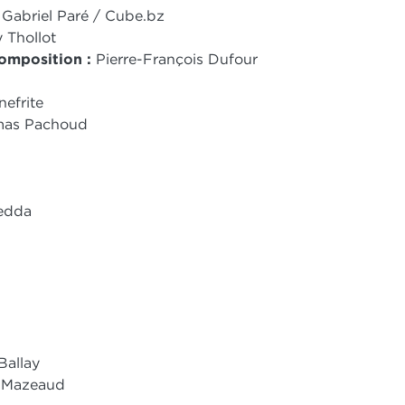
 Gabriel Paré / Cube.bz
 Thollot
composition :
Pierre-François Dufour
efrite
as Pachoud
edda
Ballay
e Mazeaud