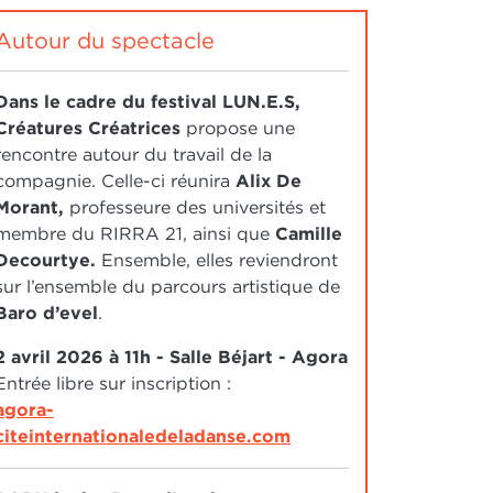
Autour du spectacle
Dans le cadre du festival LUN.E.S,
Créatures Créatrices
propose une
rencontre autour du travail de la
compagnie. Celle-ci réunira
Alix De
Morant,
professeure des universités et
membre du RIRRA 21, ainsi que
Camille
Decourtye.
Ensemble, elles reviendront
sur l’ensemble du parcours artistique de
Baro d’evel
.
2 avril 2026 à 11h - Salle Béjart - Agora
Entrée libre sur inscription :
agora-
citeinternationaledeladanse.com