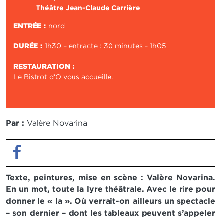
Théâtre Jean-Claude Carrière
ENTRÉE
nord
DURÉE
1h30 – entracte : 30 minutes – 1h05
RESTAURATION
Le Bistrot d'O vous accueille.
Par :
Valère Novarina
Facebook
Texte, peintures, mise en scène : Valère Novarina.
En un mot, toute la lyre théâtrale. Avec le rire pour
donner le « la ». Où verrait-on ailleurs un spectacle
– son dernier – dont les tableaux peuvent s’appeler