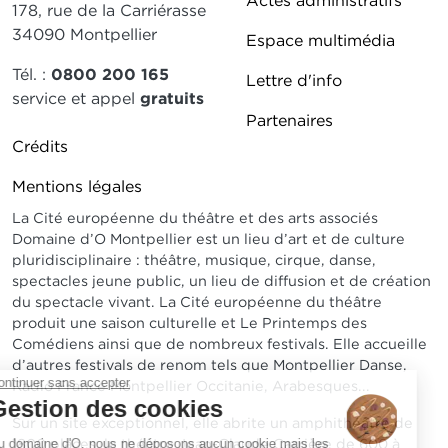
Actes administratifs
178, rue de la Carriérasse
34090 Montpellier
Espace multimédia
Tél. :
0800 200 165
Lettre d'info
service et appel
gratuits
Partenaires
Pied de page DDO 2
Crédits
Mentions légales
La Cité européenne du théâtre et des arts associés
Domaine d’O Montpellier est un lieu d’art et de culture
pluridisciplinaire : théâtre, musique, cirque, danse,
spectacles jeune public, un lieu de diffusion et de création
du spectacle vivant. La Cité européenne du théâtre
produit une saison culturelle et Le Printemps des
Comédiens ainsi que de nombreux festivals. Elle accueille
d’autres festivals de renom tels que Montpellier Danse,
Continuer sans accepter
Radio France Montpellier Occitanie, Arabesques...
Gestion des cookies
Sur un site exceptionnel, elle abrite un amphithéâtre de
1800 places, le théâtre Jean-Claude Carrière de 600 à
Au domaine d'O, nous ne déposons aucun cookie mais les