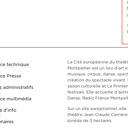
ed de page DDO 1
La Cité européenne du théâtr
ce technique
Montpellier est un lieu d’art e
musique, cirque, danse, spect
ce Presse
création du spectacle vivant
saison culturelle et Le Prin
 administratifs
festivals. Elle accueille d’au
Danse, Radio France Montpell
ce multimédia
Sur un site exceptionnel, ell
e d'info
théâtre Jean-Claude Carrière 
pinède de 3 hectares.
enaires