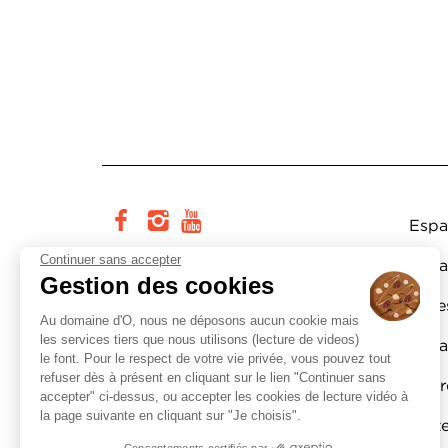
Pi
facebook
instagram
youtube
Espa
Continuer sans accepter
Cité européenne du théâtre et
Espa
Gestion des cookies
des arts associés Domaine d’O
Actes
Au domaine d'O, nous ne déposons aucun cookie mais
178, rue de la Carriérasse
les services tiers que nous utilisons (lecture de videos)
Espa
34090 Montpellier
le font. Pour le respect de votre vie privée, vous pouvez tout
refuser dès à présent en cliquant sur le lien "Continuer sans
Lettr
Tél. :
0800 200 165
accepter" ci-dessus, ou accepter les cookies de lecture vidéo à
service et appel
gratuits
la page suivante en cliquant sur "Je choisis".
Part
Consentements certifiés par