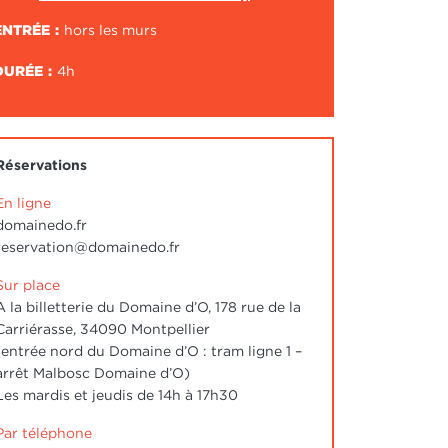
ENTRÉE
hors les murs
DURÉE
4h
Réservations
En ligne
domainedo.fr
reservation@domainedo.fr
Sur place
A la billetterie du Domaine d’O, 178 rue de la
Carriérasse, 34090 Montpellier
(entrée nord du Domaine d’O : tram ligne 1 –
arrêt Malbosc Domaine d’O)
Les mardis et jeudis de 14h à 17h30
Par téléphone