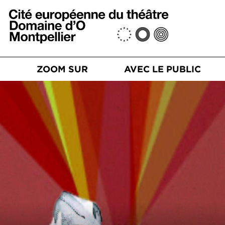
Aller au contenu principal
n principale
S
ZOOM SUR
AVEC LE PUBLIC