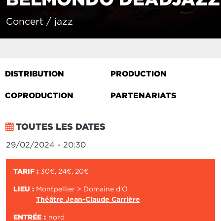
Concert / jazz
DISTRIBUTION
PRODUCTION
COPRODUCTION
PARTENARIATS
TOUTES LES DATES
29/02/2024 - 20:30
TARIF :
30€, 24€, 20€
LIEU :
Montpellier > Domaine d'O
Théâtre Jean-Claude Carrière
ENTRÉE
nord