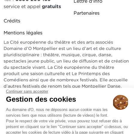
Lettre d'info
service et appel
gratuits
Partenaires
Pied de page DDO 2
Crédits
Mentions légales
La Cité européenne du théâtre et des arts associés
Domaine d’O Montpellier est un lieu d’art et de culture
pluridisciplinaire : théâtre, musique, cirque, danse,
spectacles jeune public, un lieu de diffusion et de création
du spectacle vivant. La Cité européenne du théâtre
produit une saison culturelle et Le Printemps des
Comédiens ainsi que de nombreux festivals. Elle accueille
d’autres festivals de renom tels que Montpellier Danse,
Continuer sans accepter
Radio France Montpellier Occitanie, Arabesques...
Gestion des cookies
Sur un site exceptionnel, elle abrite un amphithéâtre de
1800 places, le théâtre Jean-Claude Carrière de 600 à
Au domaine d'O, nous ne déposons aucun cookie mais les
services tiers que nous utilisons (lecture de videos) le font.
1200 places, un bistrot et une pinède de 3 hectares.
Pour le respect de votre vie privée, vous pouvez tout refuser dès à
présent en cliquant sur le lien "Continuer sans accepter" ci-dessus, ou
accepter les cookies de lecture vidéo à la page suivante en cliquant