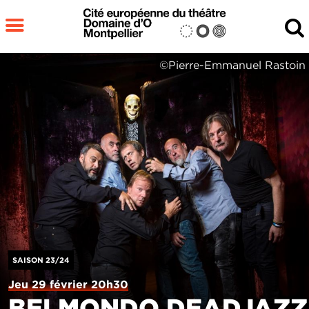
Aller au contenu principal
MENU
©Pierre-Emmanuel Rastoin
Fermer
RECHERCHER
SAISON 23/24
Jeu 29 février 20h30
BELMONDO DEADJAZZ