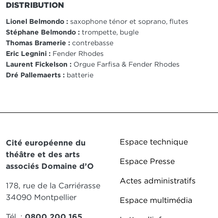
DISTRIBUTION
Lionel Belmondo :
saxophone ténor et soprano, flutes
Stéphane Belmondo :
trompette, bugle
Thomas Bramerie :
contrebasse
Eric Legnini :
Fender Rhodes
Laurent Fickelson :
Orgue Farfisa & Fender Rhodes
Dré Pallemaerts :
batterie
Pied de page DD
Espace technique
Cité européenne du
théâtre et des arts
Espace Presse
associés Domaine d’O
Actes administratifs
178, rue de la Carriérasse
34090 Montpellier
Espace multimédia
Tél. :
0800 200 165