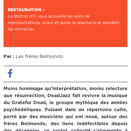
RESTAURATION
Le Bistrot d'O vous accueille les soirs de
représentations, avant et après le spectacle et pendant
les entractes.
Par :
Les frères Belmondo
Facebook
Moins hommage qu’interprétation, moins relecture
que résurrection, DeadJazz fait revivre la musique
du Grateful Dead, le groupe mythique des années
psychédéliques. Puisant dans un répertoire culte,
porté par des musiciens qui ont noué, autour des
frères Belmondo, des liens indéfectibles depuis
des décennies, ce projet collectif s’apparente à