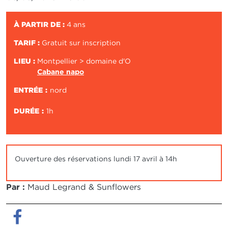
À PARTIR DE :
4 ans
TARIF :
Gratuit sur inscription
LIEU :
Montpellier > domaine d'O
Cabane napo
ENTRÉE
nord
DURÉE
1h
Ouverture des réservations lundi 17 avril à 14h
Par :
Maud Legrand & Sunflowers
Facebook