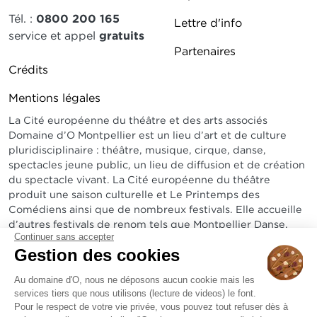
Tél. :
0800 200 165
Lettre d'info
service et appel
gratuits
Partenaires
Pied de page DDO 2
Crédits
Mentions légales
La Cité européenne du théâtre et des arts associés
Domaine d’O Montpellier est un lieu d’art et de culture
pluridisciplinaire : théâtre, musique, cirque, danse,
spectacles jeune public, un lieu de diffusion et de création
du spectacle vivant. La Cité européenne du théâtre
produit une saison culturelle et Le Printemps des
Comédiens ainsi que de nombreux festivals. Elle accueille
d’autres festivals de renom tels que Montpellier Danse,
Continuer sans accepter
Radio France Montpellier Occitanie, Arabesques...
Gestion des cookies
Sur un site exceptionnel, elle abrite un amphithéâtre de
1800 places, le théâtre Jean-Claude Carrière de 600 à
Au domaine d'O, nous ne déposons aucun cookie mais les
services tiers que nous utilisons (lecture de videos) le font.
1200 places, un bistrot et une pinède de 3 hectares.
Pour le respect de votre vie privée, vous pouvez tout refuser dès à