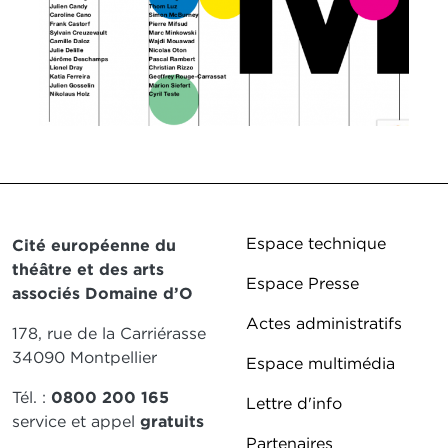
© Je
Pied de page DD
Espace technique
Cité européenne du
théâtre et des arts
Espace Presse
associés Domaine d’O
Actes administratifs
178, rue de la Carriérasse
34090 Montpellier
Espace multimédia
Tél. :
0800 200 165
Lettre d'info
service et appel
gratuits
Partenaires