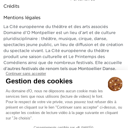
Pied de page DDO 2
Crédits
Mentions légales
La Cité européenne du théâtre et des arts associés
Domaine d’O Montpellier est un lieu d’art et de culture
pluridisciplinaire : théâtre, musique, cirque, danse,
spectacles jeune public, un lieu de diffusion et de création
du spectacle vivant. La Cité européenne du théâtre
produit une saison culturelle et Le Printemps des
Comédiens ainsi que de nombreux festivals. Elle accueille
d’autres festivals de renom tels que Montpellier Danse,
Continuer sans accepter
Radio France Montpellier Occitanie, Arabesques...
Gestion des cookies
Sur un site exceptionnel, elle abrite un amphithéâtre de
1800 places, le théâtre Jean-Claude Carrière de 600 à
Au domaine d'O, nous ne déposons aucun cookie mais les
services tiers que nous utilisons (lecture de videos) le font.
1200 places, un bistrot et une pinède de 3 hectares.
Pour le respect de votre vie privée, vous pouvez tout refuser dès à
présent en cliquant sur le lien "Continuer sans accepter" ci-dessus, ou
accepter les cookies de lecture vidéo à la page suivante en cliquant
sur "Je choisis".
Consentements certifiés par