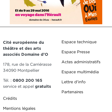
©CD 34
Pied de page DD
Espace technique
Cité européenne du
théâtre et des arts
Espace Presse
associés Domaine d’O
Actes administratifs
178, rue de la Carriérasse
34090 Montpellier
Espace multimédia
Tél. :
0800 200 165
Lettre d'info
service et appel
gratuits
Partenaires
Pied de page DDO 2
Crédits
Mentions légales