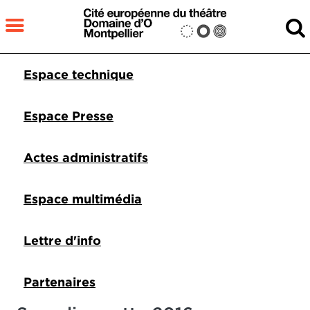
Aller au contenu principal
MENU
Pied de page DDO 1
Espace technique
Fermer
RECHERCHER
Espace Presse
Actes administratifs
Espace multimédia
Lettre d'info
Partenaires