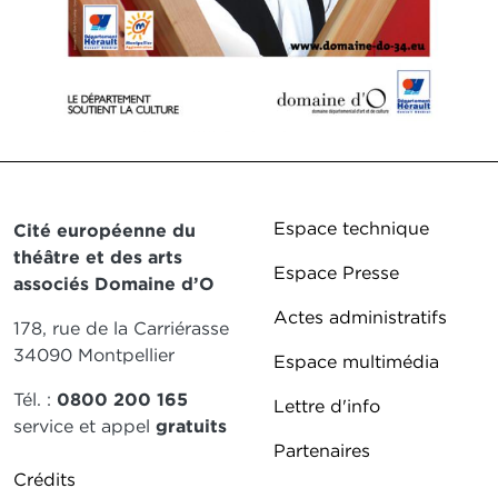
© Dominique Binet
© Ch
Pied de page DD
Espace technique
Cité européenne du
théâtre et des arts
Espace Presse
associés Domaine d’O
Actes administratifs
178, rue de la Carriérasse
34090 Montpellier
Espace multimédia
Tél. :
0800 200 165
Lettre d'info
service et appel
gratuits
Partenaires
Pied de page DDO 2
Crédits