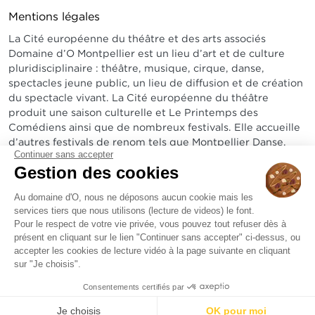
Mentions légales
La Cité européenne du théâtre et des arts associés
Domaine d’O Montpellier est un lieu d’art et de culture
pluridisciplinaire : théâtre, musique, cirque, danse,
spectacles jeune public, un lieu de diffusion et de création
du spectacle vivant. La Cité européenne du théâtre
produit une saison culturelle et Le Printemps des
Comédiens ainsi que de nombreux festivals. Elle accueille
d’autres festivals de renom tels que Montpellier Danse,
Continuer sans accepter
Radio France Montpellier Occitanie, Arabesques...
Gestion des cookies
Sur un site exceptionnel, elle abrite un amphithéâtre de
1800 places, le théâtre Jean-Claude Carrière de 600 à
Au domaine d'O, nous ne déposons aucun cookie mais les
services tiers que nous utilisons (lecture de videos) le font.
1200 places, un bistrot et une pinède de 3 hectares.
Pour le respect de votre vie privée, vous pouvez tout refuser dès à
présent en cliquant sur le lien "Continuer sans accepter" ci-dessus, ou
accepter les cookies de lecture vidéo à la page suivante en cliquant
sur "Je choisis".
Consentements certifiés par
Je choisis
OK pour moi